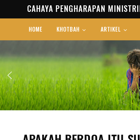
Skip
CAHAYA PENGHARAPAN MINISTRI
to
content
HOME
KHOTBAH
ARTIKEL
APAKAH BERDOA ITU S