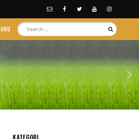
Email
facebook
Twitter
Youtube
Instagram
Search
BUKU
Search
for:
KATEGORI