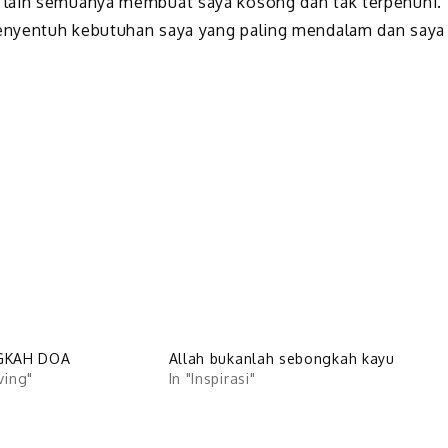
 lain semuanya membuat saya kosong dan tak terpenuhi.
enyentuh kebutuhan saya yang paling mendalam dan saya
GKAH DOA
Allah bukanlah sebongkah kayu
iving"
In "Inspirasi"