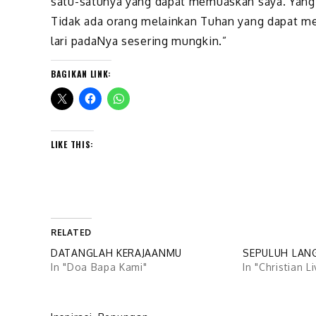
satu-satunya yang dapat memuaskan saya. Yang
Tidak ada orang melainkan Tuhan yang dapat m
lari padaNya sesering mungkin.”
BAGIKAN LINK:
LIKE THIS:
RELATED
DATANGLAH KERAJAANMU
SEPULUH LAN
In "Doa Bapa Kami"
In "Christian L