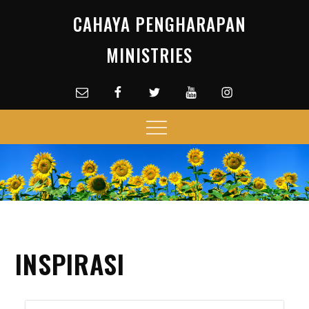
Skip
CAHAYA PENGHARAPAN
to
content
MINISTRIES
Email
facebook
Twitter
Youtube
Instagram
Menu
INSPIRASI