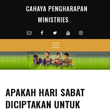
Skip
CAHAYA PENGHARAPAN
to
content
MINISTRIES
Email
facebook
Twitter
Youtube
Instagram
Menu
APAKAH HARI SABAT
DICIPTAKAN UNTUK