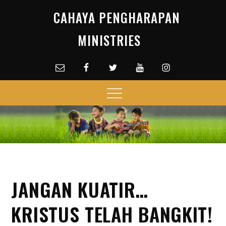
Skip
CAHAYA PENGHARAPAN
to
content
MINISTRIES
Email
facebook
Twitter
Youtube
Instagram
Menu
JANGAN KUATIR…
KRISTUS TELAH BANGKIT!