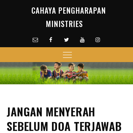
Skip
CAHAYA PENGHARAPAN
to
content
MINISTRIES
Email
facebook
Twitter
Youtube
Instagram
Menu
JANGAN MENYERAH
SEBELUM DOA TERJAWAB