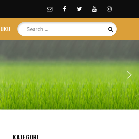
Email
facebook
Twitter
Youtube
Instagram
Search
BUKU
Search
for:
KATEGORI