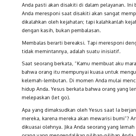
Anda pasti akan disakiti di dalam pelayanan. In
Anda meresponi saat disakiti akan sangat mempe
dikalahkan oleh kejahatan; tapi kalahkanlah kej
dengan kasih, bukan pembalasan.
Membalas berarti bereaksi. Tapi meresponi den
tidak memintannya, adalah suatu inisiatif.
Saat seorang berkata, “Kamu membuat aku mara
bahwa orang itu mempunyai kuasa untuk mengua
kelemah-lembutan. Di momen Anda mulai mencar
hidup Anda. Yesus berkata bahwa orang yang le
melepaskan (let go).
Apa yang dimaksudkan oleh Yesus saat Ia berjan
mereka, karena mereka akan mewarisi bumi”? An
dikuasai olehnya. Jika Anda seorang yang lemah
orang yang mengendalikan pilihan-pilihan Anda.