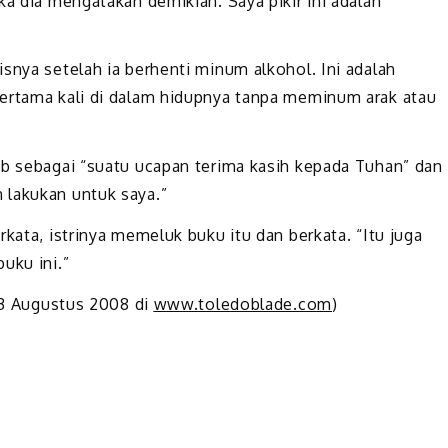
ka dia mengatakan demikian. Saya pikir ini adalah
snya setelah ia berhenti minum alkohol. Ini adalah
pertama kali di dalam hidupnya tanpa meminum arak atau
ib sebagai “suatu ucapan terima kasih kepada Tuhan” dan
 lakukan untuk saya.”
kata, istrinya memeluk buku itu dan berkata. “Itu juga
uku ini.”
 23 Augustus 2008 di
www.toledoblade.com
)