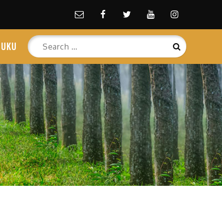
Email
facebook
Twitter
Youtube
Instagram
Search
BUKU
Search
for: