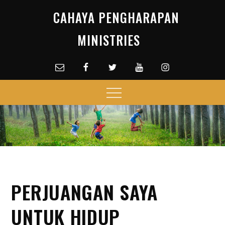
Skip
CAHAYA PENGHARAPAN
to
content
MINISTRIES
Email
facebook
Twitter
Youtube
Instagram
Menu
PERJUANGAN SAYA
UNTUK HIDUP