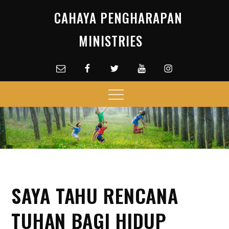
Skip
CAHAYA PENGHARAPAN
to
content
MINISTRIES
Email
facebook
Twitter
Youtube
Instagram
Menu
SAYA TAHU RENCANA
TUHAN BAGI HIDUP