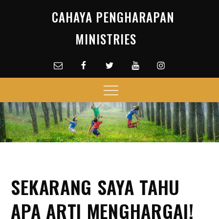
Skip
CAHAYA PENGHARAPAN
to
content
MINISTRIES
Email
facebook
Twitter
Youtube
Instagram
Menu
SEKARANG SAYA TAHU
APA ARTI MENGHARGAI!