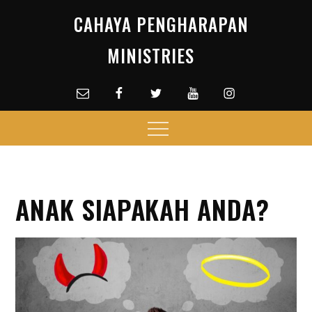
Skip
CAHAYA PENGHARAPAN
to
content
MINISTRIES
Email
facebook
Twitter
Youtube
Instagram
Menu
ANAK SIAPAKAH ANDA?