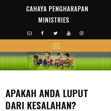
Skip
CAHAYA PENGHARAPAN
to
content
MINISTRIES
Email
facebook
Twitter
Youtube
Instagram
Menu
APAKAH ANDA LUPUT
DARI KESALAHAN?