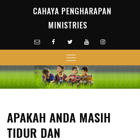
Skip
CAHAYA PENGHARAPAN
to
content
MINISTRIES
Email
facebook
Twitter
Youtube
Instagram
Menu
APAKAH ANDA MASIH
TIDUR DAN