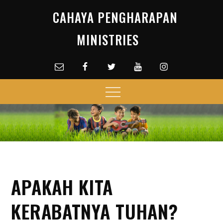
Skip
CAHAYA PENGHARAPAN
to
content
MINISTRIES
Email
facebook
Twitter
Youtube
Instagram
Menu
APAKAH KITA
KERABATNYA TUHAN?