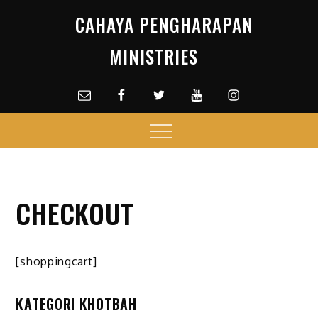
Skip
CAHAYA PENGHARAPAN
to
content
MINISTRIES
Email
facebook
Twitter
Youtube
Instagram
Menu
CHECKOUT
[shoppingcart]
KATEGORI KHOTBAH