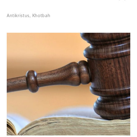
Antikristus
,
Khotbah