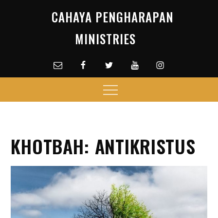
Skip
CAHAYA PENGHARAPAN
to
content
MINISTRIES
Email
facebook
Twitter
Youtube
Instagram
Menu
KHOTBAH: ANTIKRISTUS