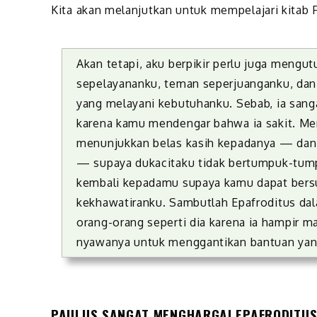
Kita akan melanjutkan untuk mempelajari kitab Fili
Akan tetapi, aku berpikir perlu juga mengu
sepelayananku, teman seperjuanganku, da
yang melayani kebutuhanku. Sebab, ia san
karena kamu mendengar bahwa ia sakit. Mema
menunjukkan belas kasih kepadanya — dan 
— supaya dukacitaku tidak bertumpuk-tumpu
kembali kepadamu supaya kamu dapat bersuk
kekhawatiranku. Sambutlah Epafroditus da
orang-orang seperti dia karena ia hampir m
nyawanya untuk menggantikan bantuan yang
PAULUS SANGAT MENGHARGAI EPAFRODITU