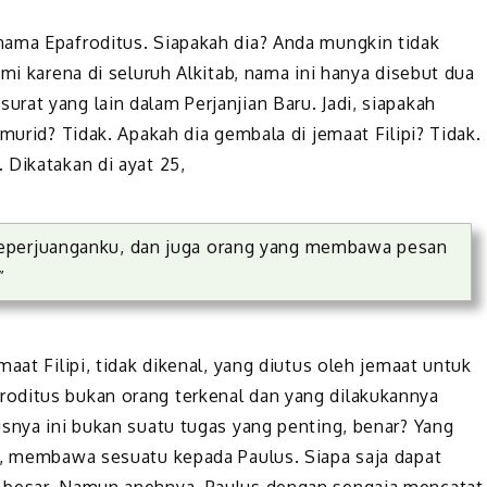
nama Epafroditus. Siapakah dia? Anda mungkin tidak
mi karena di seluruh Alkitab, nama ini hanya disebut dua
at-surat yang lain dalam Perjanjian Baru. Jadi, siapakah
murid? Tidak. Apakah dia gembala di jemaat Filipi? Tidak.
 Dikatakan di ayat 25,
seperjuanganku, dan juga orang yang membawa pesan
”
aat Filipi, tidak dikenal, yang diutus oleh jemaat untuk
oditus bukan orang terkenal dan yang dilakukannya
usnya ini bukan suatu tugas yang penting, benar? Yang
u, membawa sesuatu kepada Paulus. Siapa saja dapat
g besar. Namun anehnya, Paulus dengan sengaja mencatat