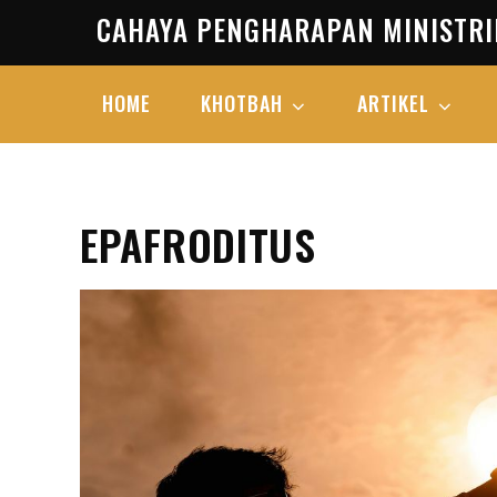
Skip
CAHAYA PENGHARAPAN MINISTRI
to
content
HOME
KHOTBAH
ARTIKEL
EPAFRODITUS