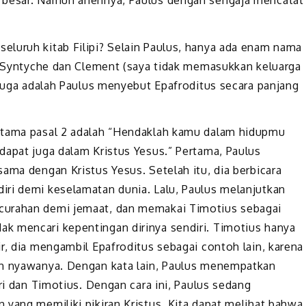
eluruh kitab Filipi? Selain Paulus, hanya ada enam nama
a, Syntyche dan Clement (saya tidak memasukkan keluarga
rduga adalah Paulus menyebut Epafroditus secara panjang
utama pasal 2 adalah “Hendaklah kamu dalam hidupmu
dapat juga dalam Kristus Yesus.” Pertama, Paulus
ama dengan Kristus Yesus. Setelah itu, dia berbicara
iri demi keselamatan dunia. Lalu, Paulus melanjutkan
curahan demi jemaat, dan memakai Timotius sebagai
k mencari kepentingan dirinya sendiri. Timotius hanya
r, dia mengambil Epafroditus sebagai contoh lain, karena
an nyawanya. Dengan kata lain, Paulus menempatkan
ri dan Timotius. Dengan cara ini, Paulus sedang
 yang memiliki pikiran Kristus. Kita dapat melihat bahwa