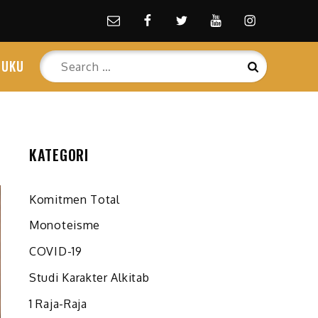
Email
facebook
Twitter
Youtube
Instagram
Search
BUKU
Search
for:
KATEGORI
Komitmen Total
Monoteisme
COVID-19
Studi Karakter Alkitab
1 Raja-Raja