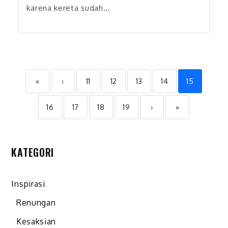
karena kereta sudah...
«
‹
11
12
13
14
15
16
17
18
19
›
»
KATEGORI
Inspirasi
Renungan
Kesaksian