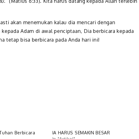
mu
.” (Matius 6:33). Kita harus datang kepada Allah terlebih
 pasti akan menemukan kalau dia mencari dengan
 kepada Adam di awal penciptaan, Dia berbicara kepada
 tetap bisa berbicara pada Anda hari ini!
Tuhan Berbicara
IA HARUS SEMAKIN BESAR
In "Artikel"