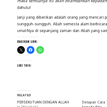
maka semuanya itu akan ditambahkan kepada
dahulu!
Janji yang diberikan adalah orang yang mencari
sungguh-sungguh. Allah semesta alam berbicara
umatNya di sepanjang zaman dan Allah yang sama
BAGIKAN LINK:
LIKE THIS:
RELATED
PERSEKUTUAN DENGAN ALLAH
Delapan Cara 
In "Khotbah"
kepada Kita