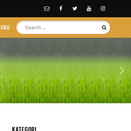
Email
facebook
Twitter
Youtube
Instagram
Search
BUKU
Search
for:
KATEGORI