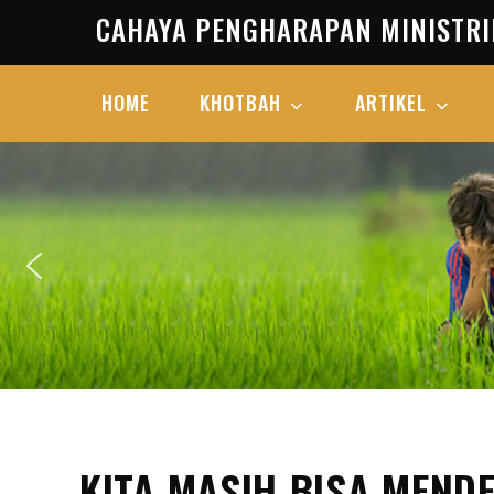
Skip
CAHAYA PENGHARAPAN MINISTRI
to
content
HOME
KHOTBAH
ARTIKEL
KITA MASIH BISA MEN