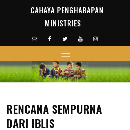
Skip
CAHAYA PENGHARAPAN
to
content
MINISTRIES
Email
facebook
Twitter
Youtube
Instagram
Menu
RENCANA SEMPURNA
DARI IBLIS