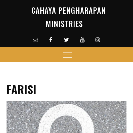
Skip
CAHAYA PENGHARAPAN
to
content
MINISTRIES
Email
facebook
Twitter
Youtube
Instagram
Menu
FARISI