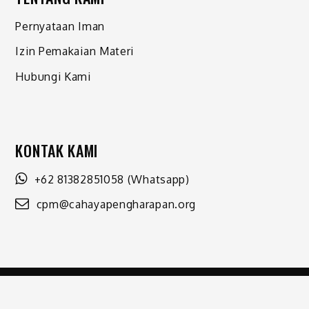
Pernyataan Iman
Izin Pemakaian Materi
Hubungi Kami
KONTAK KAMI
+62 81382851058
(Whatsapp)
cpm@cahayapengharapan.org
Shark Magazine by
Shark Themes