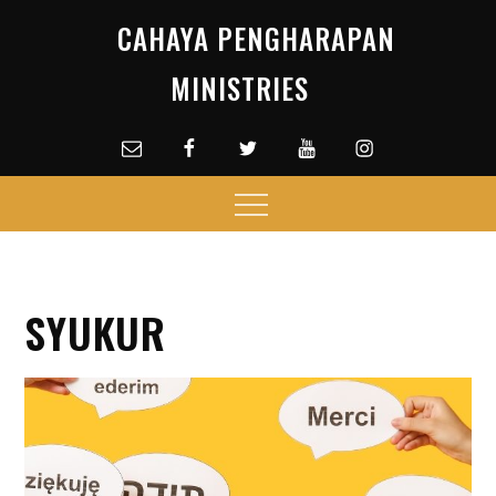
Skip
CAHAYA PENGHARAPAN
to
content
MINISTRIES
Email
facebook
Twitter
Youtube
Instagram
Menu
SYUKUR