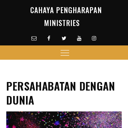
Skip
CAHAYA PENGHARAPAN
to
content
MINISTRIES
Email
facebook
Twitter
Youtube
Instagram
Menu
PERSAHABATAN DENGAN
DUNIA