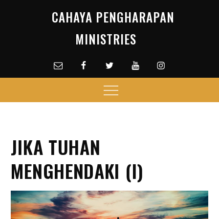
Skip
CAHAYA PENGHARAPAN
to
content
MINISTRIES
Email
facebook
Twitter
Youtube
Instagram
Menu
JIKA TUHAN
MENGHENDAKI (I)