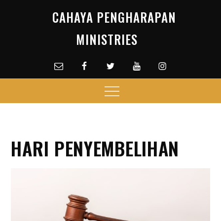
Skip
CAHAYA PENGHARAPAN
to
content
MINISTRIES
Email
facebook
Twitter
Youtube
Instagram
Menu
HARI PENYEMBELIHAN