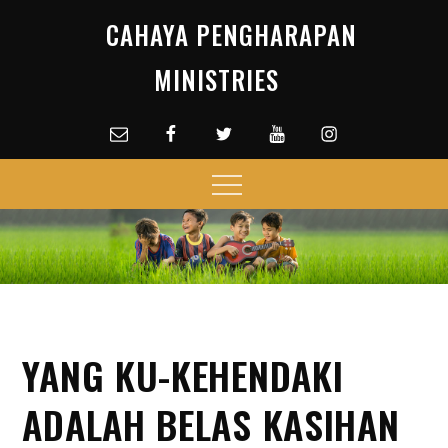
Skip
CAHAYA PENGHARAPAN
to
content
MINISTRIES
Email
facebook
Twitter
Youtube
Instagram
Menu
YANG KU-KEHENDAKI
ADALAH BELAS KASIHAN