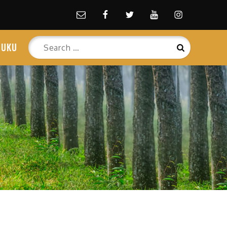
Email
facebook
Twitter
Youtube
Instagram
Search
BUKU
Search
for: