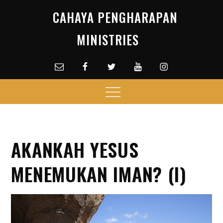
Skip
CAHAYA PENGHARAPAN
to
content
MINISTRIES
Email
facebook
Twitter
Youtube
Instagram
Menu
AKANKAH YESUS
MENEMUKAN IMAN? (I)