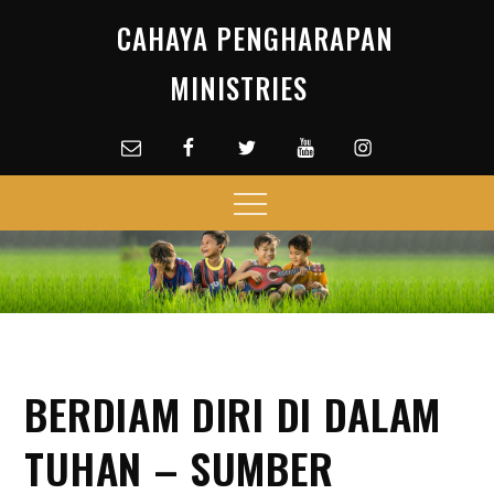
Skip
CAHAYA PENGHARAPAN
to
content
MINISTRIES
Email
facebook
Twitter
Youtube
Instagram
Menu
BERDIAM DIRI DI DALAM
TUHAN – SUMBER