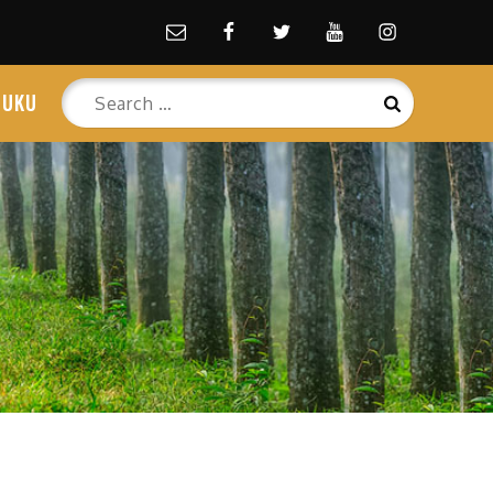
Email
facebook
Twitter
Youtube
Instagram
Search
BUKU
Search
for: