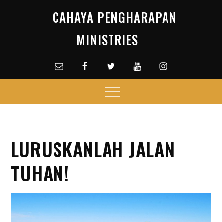
Skip
CAHAYA PENGHARAPAN
to
content
MINISTRIES
Email
facebook
Twitter
Youtube
Instagram
Menu
LURUSKANLAH JALAN
TUHAN!