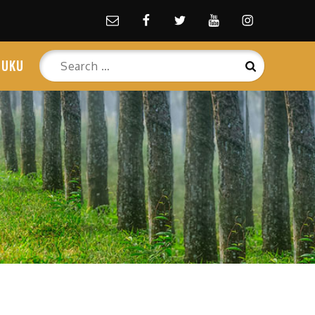
Email
facebook
Twitter
Youtube
Instagram
Search
BUKU
Search
for: