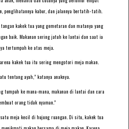
ma anak, menantu dan cucunya yang berumur empat
, penglihatannya kabur, dan jalannya bertatih-tatih.
i tangan kakek tua yang gemetaran dan matanya yang
an baik. Makanan sering jatuh ke lantai dan saat ia
nya tertumpah ke atas meja.
arena kakek tua itu sering mengotori meja makan.
atu tentang ayah,” katanya anaknya.
ang tumpah ke mana-mana, makanan di lantai dan cara
mbuat orang tidak nyaman.”
satu meja kecil di hujung ruangan. Di situ, kakek tua
a menikmati makan bersama di meja makan. Karena