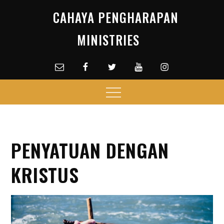
Skip
CAHAYA PENGHARAPAN
to
content
MINISTRIES
Email
facebook
Twitter
Youtube
Instagram
Menu
PENYATUAN DENGAN
KRISTUS