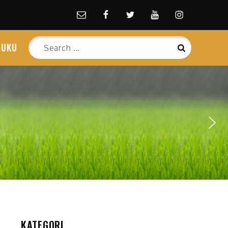
Email
facebook
Twitter
Youtube
Instagram
Search
BUKU
Search
for:
KATEGORI