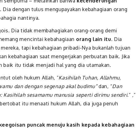
 dan sempurna – melainkan bahwa
kecenderungan
an. Dia dengan tulus mengupayakan kebahagiaan orang
bahagia nantinya.
egois. Dia tidak membahagiakan orang-orang demi
 memang mencintai kebahagiaan
orang lain itu
. Dia
mereka, tapi kebahagiaan pribadi-Nya bukanlah tujuan
an kebahagiaan saat mengerjakan perbuatan baik. Jika
n baik itu tidak menjadi hal yang dia utamakan.
untut oleh hukum Allah, “
Kasihilah Tuhan, Allahmu,
iwamu dan dengan segenap akal budimu”
dan, “
Dan
: Kasihilah sesamamu manusia seperti dirimu sendiri
.” ,”
bertobat itu menaati hukum Allah, dia juga penuh
i keegoisan puncak menuju kasih kepada kebahagiaan