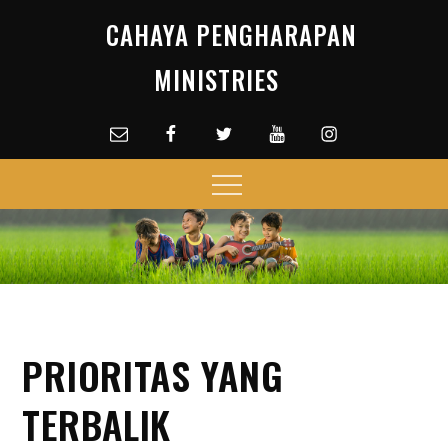
Skip
CAHAYA PENGHARAPAN
to
content
MINISTRIES
Email
facebook
Twitter
Youtube
Instagram
Menu
PRIORITAS YANG
TERBALIK