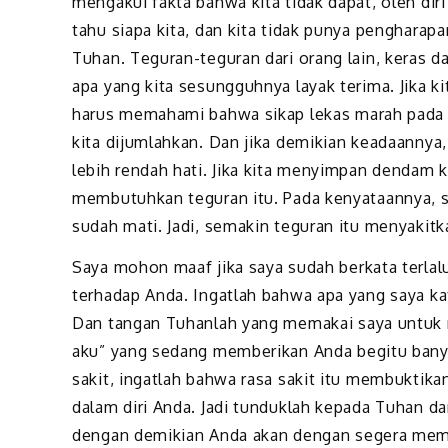
mengakui fakta bahwa kita tidak dapat, oleh diri
tahu siapa kita, dan kita tidak punya pengharap
Tuhan. Teguran-teguran dari orang lain, keras d
apa yang kita sesungguhnya layak terima. Jika 
harus memahami bahwa sikap lekas marah pada s
kita dijumlahkan. Dan jika demikian keadaannya,
lebih rendah hati. Jika kita menyimpan dendam k
membutuhkan teguran itu. Pada kenyataannya, se
sudah mati. Jadi, semakin teguran itu menyaki
Saya mohon maaf jika saya sudah berkata terlal
terhadap Anda. Ingatlah bahwa apa yang saya kata
Dan tangan Tuhanlah yang memakai saya untuk 
aku” yang sedang memberikan Anda begitu bany
sakit, ingatlah bahwa rasa sakit itu membuktika
dalam diri Anda. Jadi tunduklah kepada Tuhan d
dengan demikian Anda akan dengan segera memp