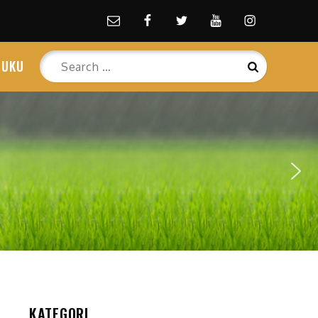
Email
facebook
Twitter
Youtube
Instagram
Search
BUKU
Search
for:
KATEGORI