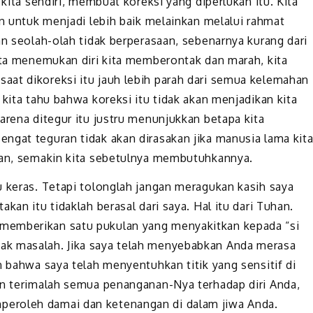
 kita sendiri, membuat koreksi yang diperlukan itu. Kita
an untuk menjadi lebih baik melainkan melalui rahmat
an seolah-olah tidak berperasaan, sebenarnya kurang dari
kita menemukan diri kita memberontak dan marah, kita
aat dikoreksi itu jauh lebih parah dari semua kelemahan
 kita tahu bahwa koreksi itu tidak akan menjadikan kita
arena ditegur itu justru menunjukkan betapa kita
ngat teguran tidak akan dirasakan jika manusia lama kit
tkan, semakin kita sebetulnya membutuhkannya.
u keras. Tetapi tolonglah jangan meragukan kasih saya
kan itu tidaklah berasal dari saya. Hal itu dari Tuhan.
memberikan satu pukulan yang menyakitkan kepada “si
ak masalah. Jika saya telah menyebabkan Anda merasa
n bahwa saya telah menyentuhkan titik yang sensitif di
an terimalah semua penanganan-Nya terhadap diri Anda,
eroleh damai dan ketenangan di dalam jiwa Anda.