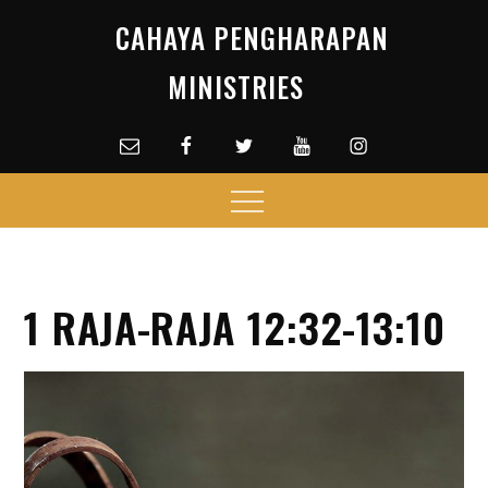
Skip
CAHAYA PENGHARAPAN
to
content
MINISTRIES
Email
facebook
Twitter
Youtube
Instagram
Menu
1 RAJA-RAJA 12:32-13:10