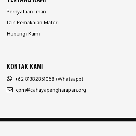
Pernyataan Iman
Izin Pemakaian Materi
Hubungi Kami
KONTAK KAMI
+62 81382851058
(Whatsapp)
cpm@cahayapengharapan.org
Shark Magazine by
Shark Themes