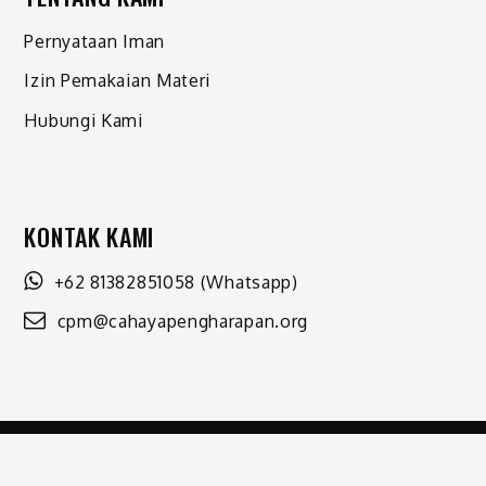
Pernyataan Iman
Izin Pemakaian Materi
Hubungi Kami
KONTAK KAMI
+62 81382851058
(Whatsapp)
cpm@cahayapengharapan.org
Shark Magazine by
Shark Themes