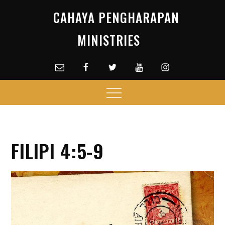
Skip
CAHAYA PENGHARAPAN
to
content
MINISTRIES
Email
facebook
Twitter
Youtube
Instagram
Menu
FILIPI 4:5-9