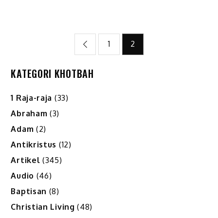
Posts
1
2
pagination
KATEGORI KHOTBAH
1 Raja-raja
(33)
Abraham
(3)
Adam
(2)
Antikristus
(12)
Artikel
(345)
Audio
(46)
Baptisan
(8)
Christian Living
(48)