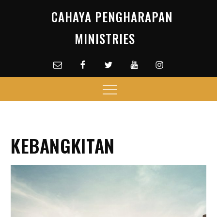
Skip
CAHAYA PENGHARAPAN
to
content
MINISTRIES
Email
facebook
Twitter
Youtube
Instagram
Menu
KEBANGKITAN