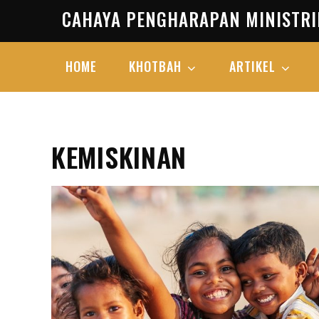
Skip
CAHAYA PENGHARAPAN MINISTRI
to
content
HOME
KHOTBAH
ARTIKEL
KEMISKINAN