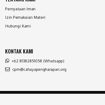
Pernyataan Iman
Izin Pemakaian Materi
Hubungi Kami
KONTAK KAMI
+62 81382851058
(Whatsapp)
cpm@cahayapengharapan.org
Shark Magazine by
Shark Themes