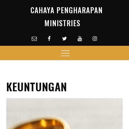
Skip
CAHAYA PENGHARAPAN
to
content
MINISTRIES
Email
facebook
Twitter
Youtube
Instagram
Menu
KEUNTUNGAN