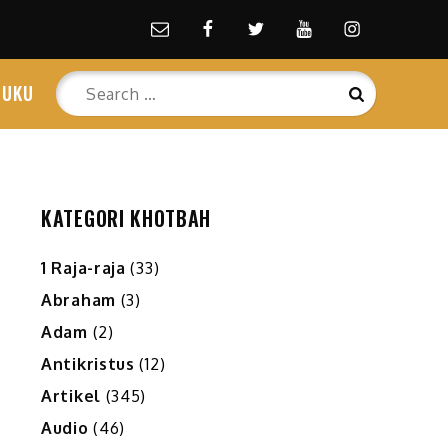
Email
facebook
Twitter
Youtube
Instagram
Search
BUKU
Search
for:
KATEGORI KHOTBAH
1 Raja-raja
(33)
Abraham
(3)
Adam
(2)
Antikristus
(12)
Artikel
(345)
Audio
(46)