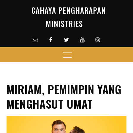
Skip
CAHAYA PENGHARAPAN
to
content
MINISTRIES
Email
facebook
Twitter
Youtube
Instagram
Menu
MIRIAM, PEMIMPIN YANG
MENGHASUT UMAT