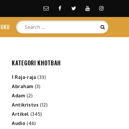
Email
facebook
Twitter
Youtube
Instagram
Search
BUKU
Search
for:
KATEGORI KHOTBAH
1 Raja-raja
(33)
Abraham
(3)
Adam
(2)
Antikristus
(12)
Artikel
(345)
Audio
(46)