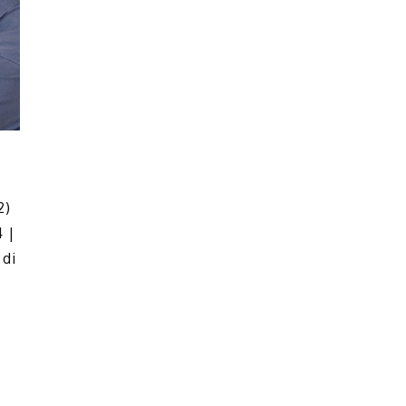
2)
4 |
 di