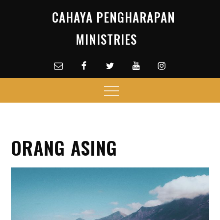
Skip
CAHAYA PENGHARAPAN
to
content
MINISTRIES
Email
facebook
Twitter
Youtube
Instagram
Menu
ORANG ASING