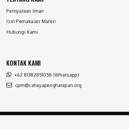
Pernyataan Iman
Izin Pemakaian Materi
Hubungi Kami
KONTAK KAMI
+62 81382851058
(Whatsapp)
cpm@cahayapengharapan.org
Shark Magazine by
Shark Themes