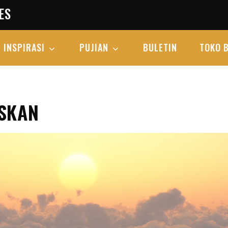
ES
INSPIRASI
PUJIAN
BULETIN
TOKO 
SKAN