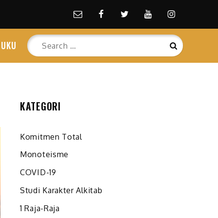
Email
facebook
Twitter
Youtube
Instagram
Search
BUKU
Search
for:
KATEGORI
Komitmen Total
Monoteisme
COVID-19
Studi Karakter Alkitab
1 Raja-Raja