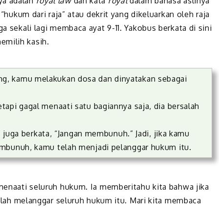
ya adalah
royal law
dan kata
royal
dalam bahasa aslinya
, “hukum dari raja” atau dekrit yang dikeluarkan oleh raja
ga sekali lagi membaca ayat 9-11. Yakobus berkata di sini
emilih kasih.
g, kamu melakukan dosa dan dinyatakan sebagai
api gagal menaati satu bagiannya saja, dia bersalah
,” juga berkata, “Jangan membunuh.” Jadi, jika kamu
embunuh, kamu telah menjadi pelanggar hukum itu.
 menaati seluruh hukum. Ia memberitahu kita bahwa jika
 telah melanggar seluruh hukum itu. Mari kita membaca