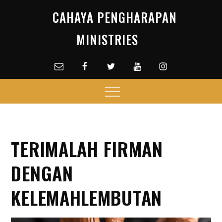
Skip
CAHAYA PENGHARAPAN
to
content
MINISTRIES
Email
facebook
Twitter
Youtube
Instagram
Menu
TERIMALAH FIRMAN
DENGAN
KELEMAHLEMBUTAN